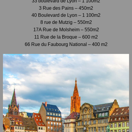
33 boulevard de Lyon – 1 100m2
3 Rue des
Pains – 450m2
40 Boulevard de Lyon – 1 100m2
8 rue de Mutzig – 550m2
17A Rue de Molsheim – 550m2
11 Rue de la Broque – 600 m2
66 Rue du Faubourg National – 400 m2